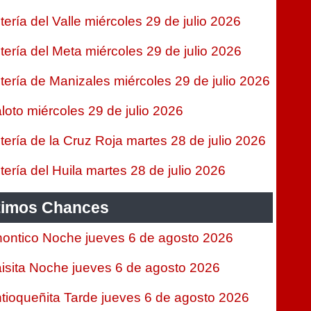
tería del Valle miércoles 29 de julio 2026
tería del Meta miércoles 29 de julio 2026
tería de Manizales miércoles 29 de julio 2026
loto miércoles 29 de julio 2026
tería de la Cruz Roja martes 28 de julio 2026
tería del Huila martes 28 de julio 2026
timos Chances
ontico Noche jueves 6 de agosto 2026
isita Noche jueves 6 de agosto 2026
tioqueñita Tarde jueves 6 de agosto 2026