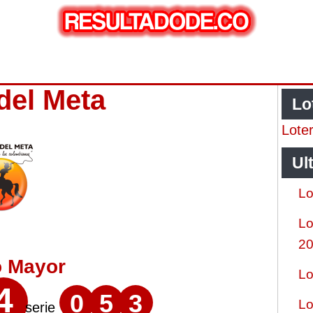
 del Meta
Lo
Lote
Ul
Lo
Lo
2
o Mayor
Lo
4
0
5
3
Lo
serie