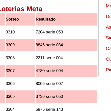
Mo
Loterías Meta
Do
Sorteo
Resultado
As
3310
7204 serie 053
Si
3309
8846 serie 084
Ca
3308
2211 serie 004
Cu
Pi
3307
4730 serie 094
3306
8006 serie 007
3305
3736 serie 050
3304
5975 serie 143