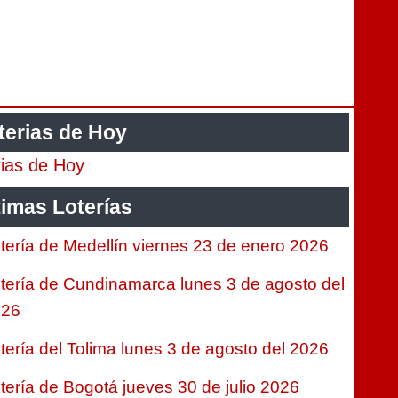
terias de Hoy
rias de Hoy
timas Loterías
tería de Medellín viernes 23 de enero 2026
tería de Cundinamarca lunes 3 de agosto del
026
tería del Tolima lunes 3 de agosto del 2026
tería de Bogotá jueves 30 de julio 2026