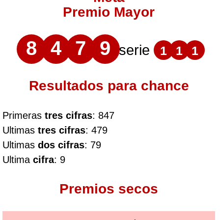
Premio Mayor
8
4
7
9
serie
1
1
1
Resultados para chance
Primeras
tres cifras
: 847
Ultimas
tres cifras
: 479
Ultimas
dos cifras
: 79
Ultima
cifra
: 9
Premios secos