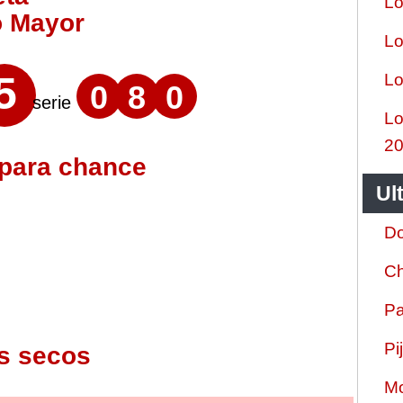
Lo
o Mayor
Lo
5
Lo
0
8
0
serie
Lo
2
 para chance
Ul
Do
Ch
Pa
Pi
s secos
Mo