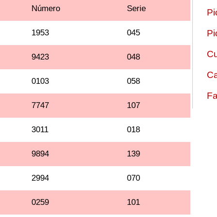
Número
Serie
Pi
1953
045
Pi
Cu
9423
048
Ca
0103
058
Fa
7747
107
3011
018
9894
139
2994
070
0259
101