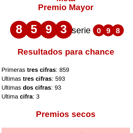
Premio Mayor
8
5
9
3
serie
0
9
8
Resultados para chance
Primeras
tres cifras
: 859
Ultimas
tres cifras
: 593
Ultimas
dos cifras
: 93
Ultima
cifra
: 3
Premios secos