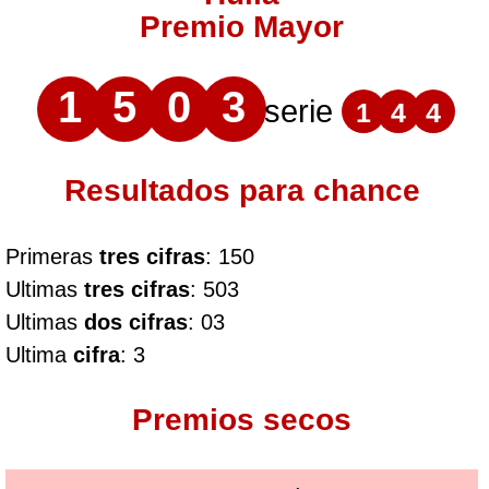
Premio Mayor
1
5
0
3
serie
1
4
4
Resultados para chance
Primeras
tres cifras
: 150
Ultimas
tres cifras
: 503
Ultimas
dos cifras
: 03
Ultima
cifra
: 3
Premios secos