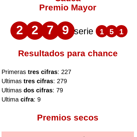
Premio Mayor
2
2
7
9
serie
1
5
1
Resultados para chance
Primeras
tres cifras
: 227
Ultimas
tres cifras
: 279
Ultimas
dos cifras
: 79
Ultima
cifra
: 9
Premios secos