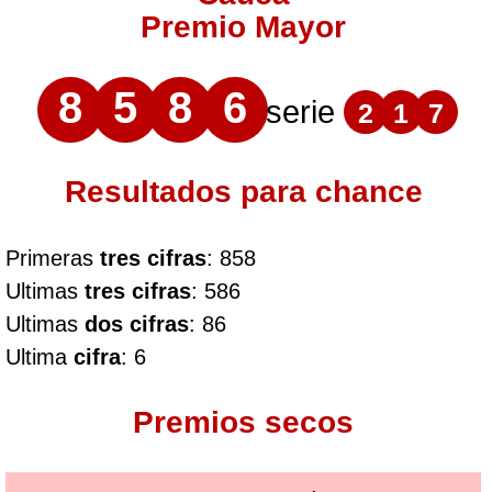
Premio Mayor
8
5
8
6
serie
2
1
7
Resultados para chance
Primeras
tres cifras
: 858
Ultimas
tres cifras
: 586
Ultimas
dos cifras
: 86
Ultima
cifra
: 6
Premios secos