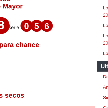
o Mayor
Lo
2
8
0
5
6
Lo
serie
Lo
2
 para chance
Lo
Ul
Do
An
s secos
Si
Ca