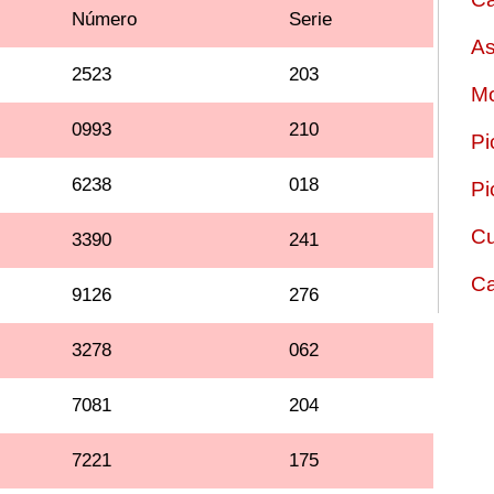
Número
Serie
As
2523
203
Mo
0993
210
Pi
6238
018
Pi
Cu
3390
241
Ca
9126
276
3278
062
7081
204
7221
175