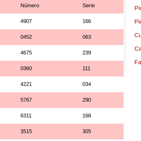
Número
Serie
Pi
4907
166
Pi
Cu
0452
063
Ca
4675
239
Fa
0360
111
4221
034
5767
290
6311
168
3515
305