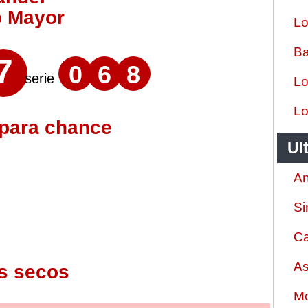
o Mayor
Lo
Ba
7
0
6
8
serie
Lo
Lo
 para chance
Ul
An
Si
Ca
As
s secos
Mo