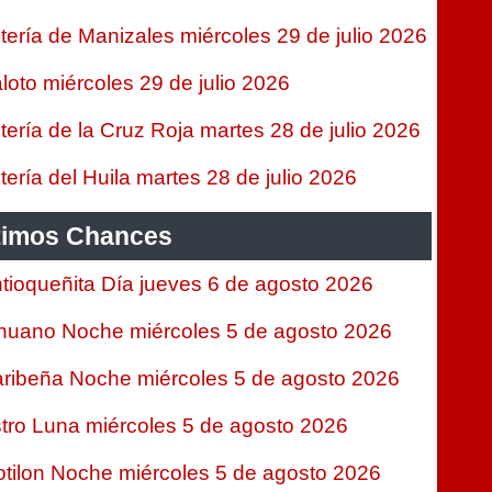
tería de Manizales miércoles 29 de julio 2026
loto miércoles 29 de julio 2026
tería de la Cruz Roja martes 28 de julio 2026
tería del Huila martes 28 de julio 2026
timos Chances
tioqueñita Día jueves 6 de agosto 2026
nuano Noche miércoles 5 de agosto 2026
ribeña Noche miércoles 5 de agosto 2026
tro Luna miércoles 5 de agosto 2026
tilon Noche miércoles 5 de agosto 2026