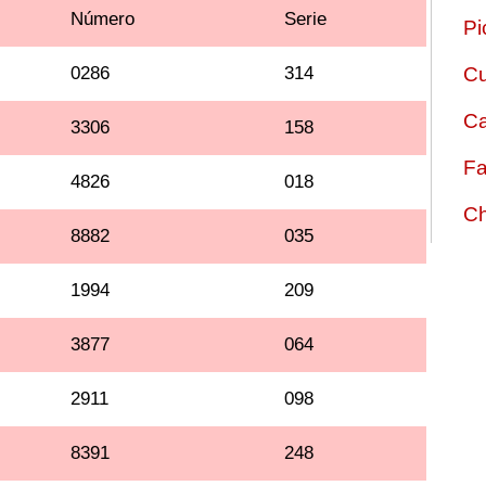
Número
Serie
Pi
0286
314
Cu
Ca
3306
158
Fa
4826
018
Ch
8882
035
1994
209
3877
064
2911
098
8391
248