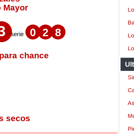
o Mayor
Lo
Ba
3
0
2
8
serie
Lo
Lo
 para chance
Ul
Si
Ca
As
Mo
s secos
Pi