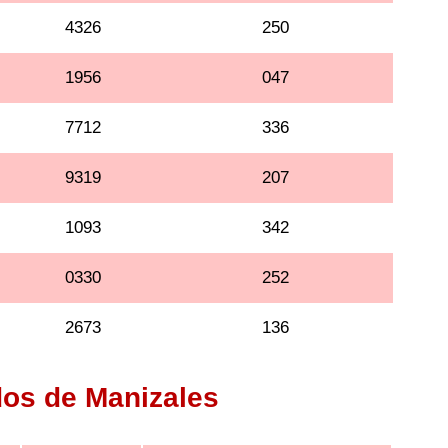
4326
250
1956
047
7712
336
9319
207
1093
342
0330
252
2673
136
dos de Manizales