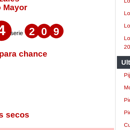
Lo
o Mayor
Lo
4
Lo
2
0
9
serie
Lo
2
 para chance
Ul
Pi
Mo
Pi
Pi
s secos
Cu