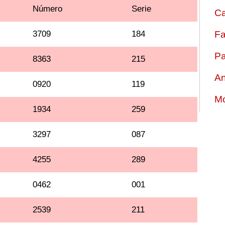
Número
Serie
Ca
3709
184
Fa
Pa
8363
215
An
0920
119
Mo
1934
259
3297
087
4255
289
0462
001
2539
211