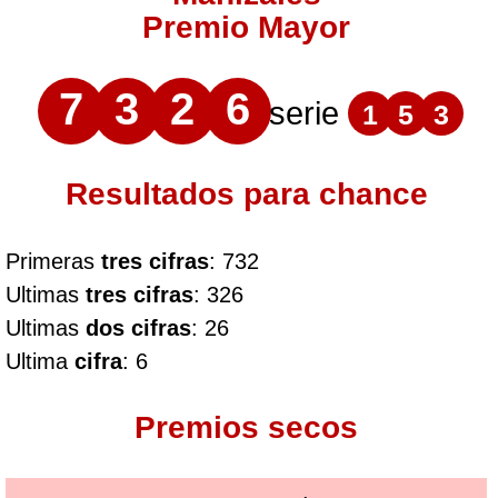
Premio Mayor
7
3
2
6
serie
1
5
3
Resultados para chance
Primeras
tres cifras
: 732
Ultimas
tres cifras
: 326
Ultimas
dos cifras
: 26
Ultima
cifra
: 6
Premios secos