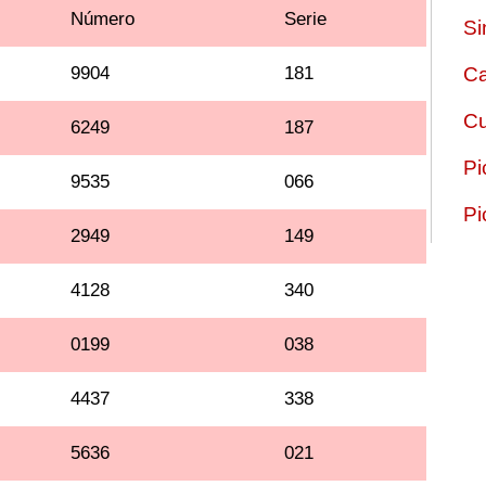
Número
Serie
Si
9904
181
Ca
Cu
6249
187
Pi
9535
066
Pi
2949
149
4128
340
0199
038
4437
338
5636
021