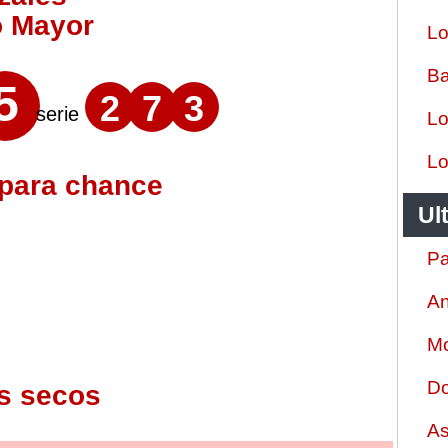
o Mayor
Lo
Ba
5
2
7
3
serie
Lo
Lo
 para chance
Ul
Pa
An
Mo
Do
s secos
As