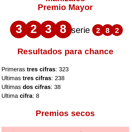
Premio Mayor
3
2
3
8
serie
2
8
2
Resultados para chance
Primeras
tres cifras
: 323
Ultimas
tres cifras
: 238
Ultimas
dos cifras
: 38
Ultima
cifra
: 8
Premios secos