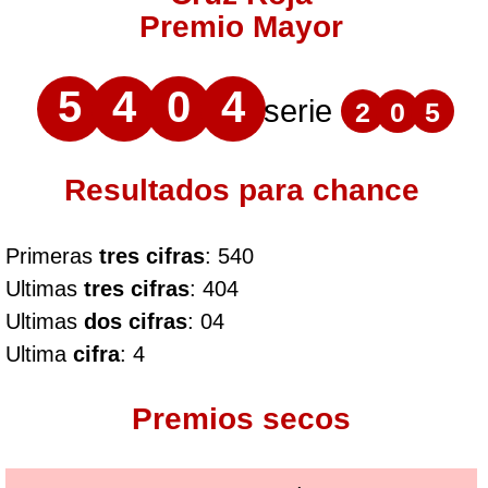
Premio Mayor
5
4
0
4
serie
2
0
5
Resultados para chance
Primeras
tres cifras
: 540
Ultimas
tres cifras
: 404
Ultimas
dos cifras
: 04
Ultima
cifra
: 4
Premios secos