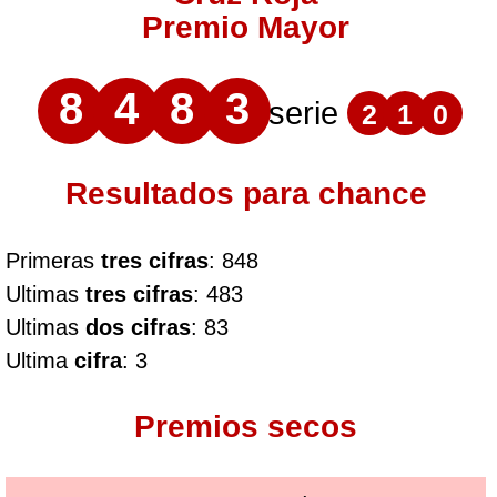
Premio Mayor
8
4
8
3
serie
2
1
0
Resultados para chance
Primeras
tres cifras
: 848
Ultimas
tres cifras
: 483
Ultimas
dos cifras
: 83
Ultima
cifra
: 3
Premios secos