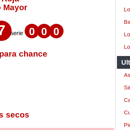
o Mayor
Lo
Ba
7
0
0
0
serie
Lo
Lo
 para chance
Ul
As
Si
Ca
Cu
s secos
Pi