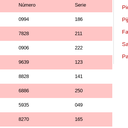
Número
Serie
Pi
0994
186
Pi
Fa
7828
211
Sa
0906
222
Pa
9639
123
8828
141
6886
250
5935
049
8270
165