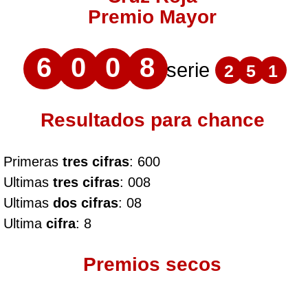
Premio Mayor
6
0
0
8
serie
2
5
1
Resultados para chance
Primeras
tres cifras
: 600
Ultimas
tres cifras
: 008
Ultimas
dos cifras
: 08
Ultima
cifra
: 8
Premios secos