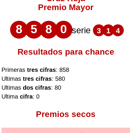
Premio Mayor
8
5
8
0
serie
3
1
4
Resultados para chance
Primeras
tres cifras
: 858
Ultimas
tres cifras
: 580
Ultimas
dos cifras
: 80
Ultima
cifra
: 0
Premios secos