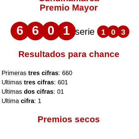
Premio Mayor
6
6
0
1
serie
1
0
3
Resultados para chance
Primeras
tres cifras
: 660
Ultimas
tres cifras
: 601
Ultimas
dos cifras
: 01
Ultima
cifra
: 1
Premios secos