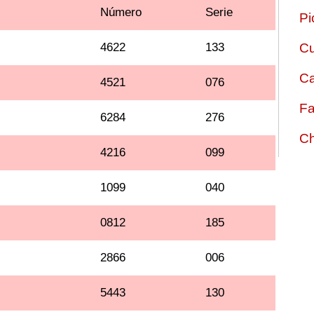
Número
Serie
Pi
4622
133
Cu
Ca
4521
076
Fa
6284
276
Ch
4216
099
1099
040
0812
185
2866
006
5443
130