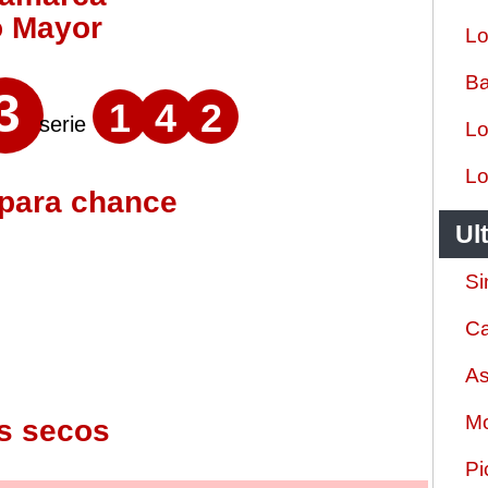
o Mayor
Lo
Ba
3
1
4
2
serie
Lo
Lo
 para chance
Ul
Si
Ca
As
Mo
s secos
Pi