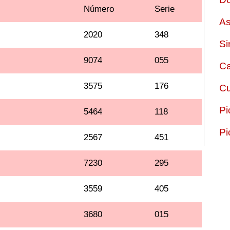
Número
Serie
As
2020
348
Si
9074
055
Ca
3575
176
Cu
Pi
5464
118
Pi
2567
451
7230
295
3559
405
3680
015