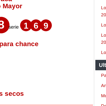
o Mayor
Lo
2
8
1
6
9
Lo
serie
Lo
2
 para chance
Lo
Ul
Pa
An
s secos
Mo
Do