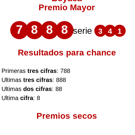
Premio Mayor
7
8
8
8
serie
3
4
1
Resultados para chance
Primeras
tres cifras
: 788
Ultimas
tres cifras
: 888
Ultimas
dos cifras
: 88
Ultima
cifra
: 8
Premios secos