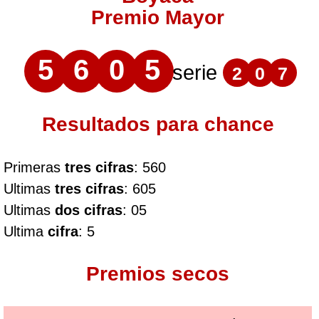
Premio Mayor
5
6
0
5
serie
2
0
7
Resultados para chance
Primeras
tres cifras
: 560
Ultimas
tres cifras
: 605
Ultimas
dos cifras
: 05
Ultima
cifra
: 5
Premios secos