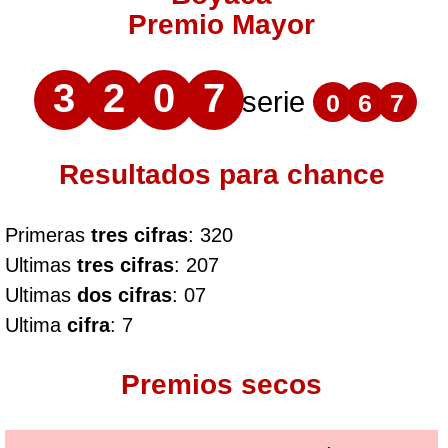
Premio Mayor
3
2
0
7
serie
0
6
7
Resultados para chance
Primeras
tres cifras
: 320
Ultimas
tres cifras
: 207
Ultimas
dos cifras
: 07
Ultima
cifra
: 7
Premios secos