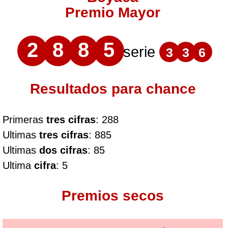
Premio Mayor
2
8
8
5
serie
3
3
6
Resultados para chance
Primeras
tres cifras
: 288
Ultimas
tres cifras
: 885
Ultimas
dos cifras
: 85
Ultima
cifra
: 5
Premios secos