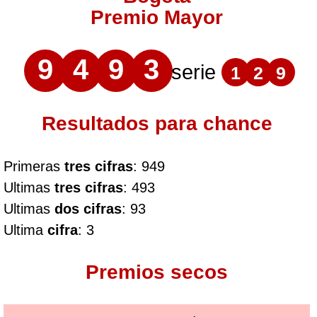
Premio Mayor
9
4
9
3
serie
1
2
9
Resultados para chance
Primeras
tres cifras
: 949
Ultimas
tres cifras
: 493
Ultimas
dos cifras
: 93
Ultima
cifra
: 3
Premios secos