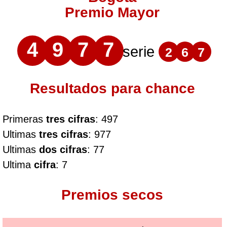
Premio Mayor
4
9
7
7
serie
2
6
7
Resultados para chance
Primeras
tres cifras
: 497
Ultimas
tres cifras
: 977
Ultimas
dos cifras
: 77
Ultima
cifra
: 7
Premios secos