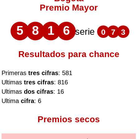
Premio Mayor
5
8
1
6
serie
0
7
3
Resultados para chance
Primeras
tres cifras
: 581
Ultimas
tres cifras
: 816
Ultimas
dos cifras
: 16
Ultima
cifra
: 6
Premios secos