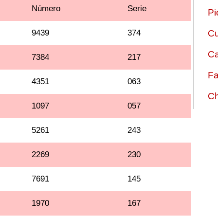
Número
Serie
Pi
9439
374
Cu
Ca
7384
217
Fa
4351
063
Ch
1097
057
5261
243
2269
230
7691
145
1970
167