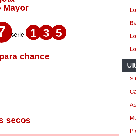
o Mayor
Lo
Ba
7
1
3
5
serie
Lo
Lo
 para chance
Ul
Si
Ca
As
Mo
s secos
Pi