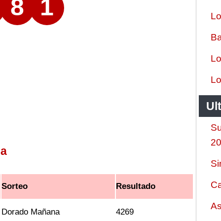
8
1
Lo
Ba
Lo
Lo
Ul
Su
2
na
Si
Ca
Sorteo
Resultado
As
Dorado Mañana
4269