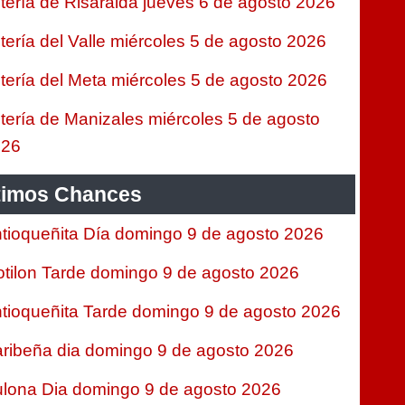
tería de Risaralda jueves 6 de agosto 2026
tería del Valle miércoles 5 de agosto 2026
tería del Meta miércoles 5 de agosto 2026
tería de Manizales miércoles 5 de agosto
026
timos Chances
tioqueñita Día domingo 9 de agosto 2026
tilon Tarde domingo 9 de agosto 2026
tioqueñita Tarde domingo 9 de agosto 2026
ribeña dia domingo 9 de agosto 2026
lona Dia domingo 9 de agosto 2026