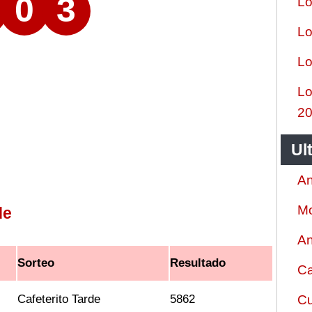
0
3
Lo
Lo
Lo
Lo
2
Ul
An
Mo
de
An
Sorteo
Resultado
Ca
Cafeterito Tarde
5862
Cu