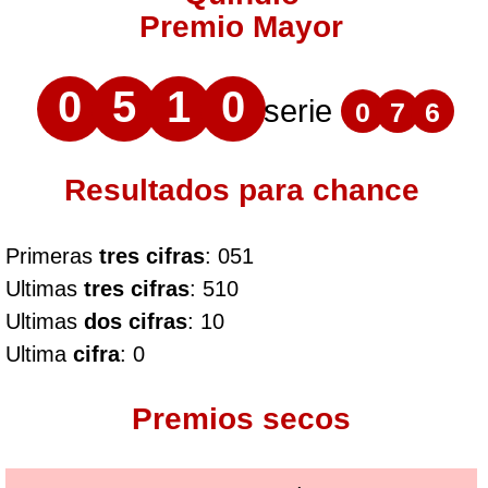
Premio Mayor
0
5
1
0
serie
0
7
6
Resultados para chance
Primeras
tres cifras
: 051
Ultimas
tres cifras
: 510
Ultimas
dos cifras
: 10
Ultima
cifra
: 0
Premios secos