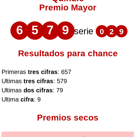
Premio Mayor
6
5
7
9
serie
0
2
9
Resultados para chance
Primeras
tres cifras
: 657
Ultimas
tres cifras
: 579
Ultimas
dos cifras
: 79
Ultima
cifra
: 9
Premios secos