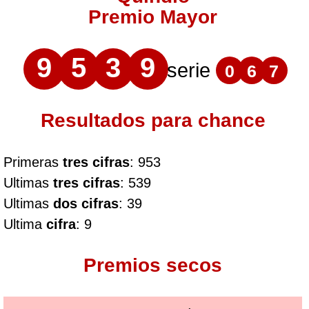
Premio Mayor
9
5
3
9
serie
0
6
7
Resultados para chance
Primeras
tres cifras
: 953
Ultimas
tres cifras
: 539
Ultimas
dos cifras
: 39
Ultima
cifra
: 9
Premios secos