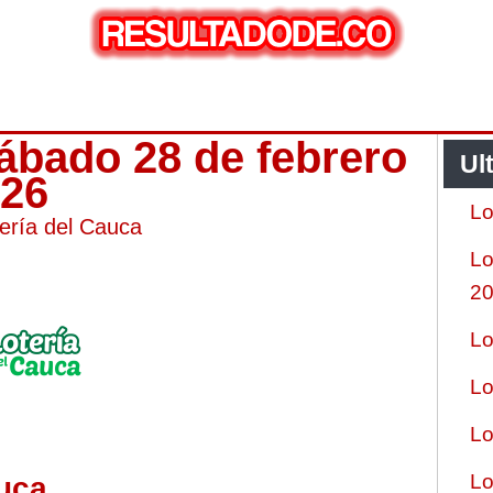
sábado 28 de febrero
Ul
026
Lo
ería del Cauca
Lo
2
Lo
Lo
Lo
Lo
uca