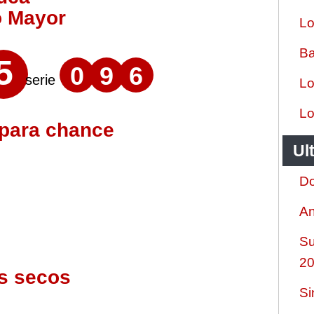
o Mayor
Lo
Ba
5
0
9
6
serie
Lo
Lo
 para chance
Ul
Do
An
Su
2
s secos
Si